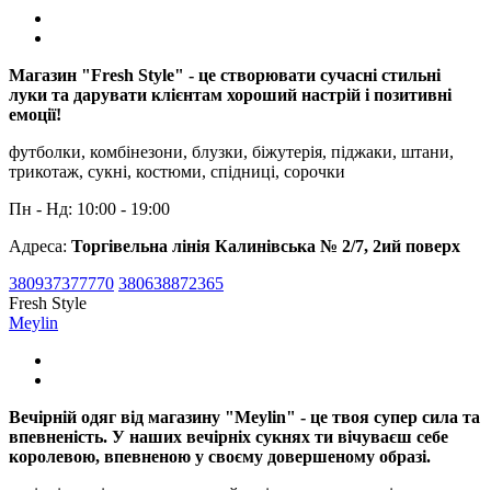
Магазин "Fresh Style" - це створювати сучасні стильні
луки та дарувати клієнтам хороший настрій і позитивні
емоції!
футболки, комбінезони, блузки, біжутерія, піджаки, штани,
трикотаж, сукні, костюми, спідниці, сорочки
Пн - Нд: 10:00 - 19:00
Адреса:
Торгівельна лінія Калинівська № 2/7, 2ий поверх
380937377770
380638872365
Fresh Style
Meylin
Вечірній одяг від магазину "Meylin" - це твоя супер сила та
впевненість. У наших вечірніх сукнях ти вічуваєш себе
королевою, впевненою у своєму довершеному образі.