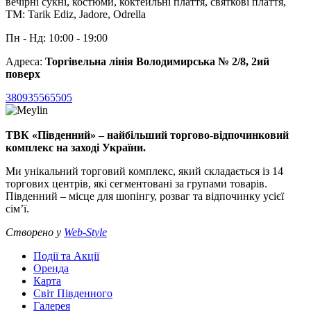
вечірні сукні, костюми, коктейльні плаття, святкові плаття,
ТМ: Tarik Ediz, Jadore, Odrella
Пн - Нд: 10:00 - 19:00
Адреса:
Торгівельна лінія Володимирська № 2/8, 2ий
поверх
380935565505
ТВК «Південний» – найбільший торгово-відпочинковий
комплекс на заході України.
Ми унікальний торговий комплекс, який складається із 14
торгових центрів, які сегментовані за групами товарів.
Південний – місце для шопінгу, розваг та відпочинку усієї
сім’ї.
Створено у
Web-Style
Події та Акції
Оренда
Карта
Світ Південного
Галерея