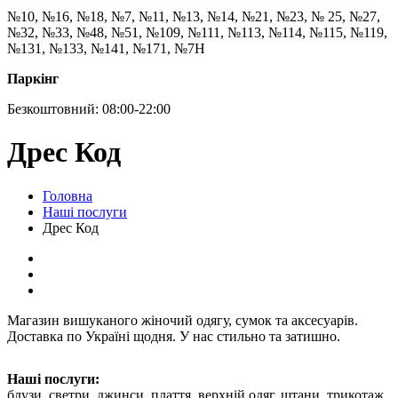
№10, №16, №18, №7, №11, №13, №14, №21, №23, № 25, №27,
№32, №33, №48, №51, №109, №111, №113, №114, №115, №119,
№131, №133, №141, №171, №7Н
Паркінг
Безкоштовний: 08:00-22:00
Дрес Код
Головна
Наші послуги
Дрес Код
Магазин вишуканого жіночий одягу, сумок та аксесуарів.
Доставка по Україні щодня. У нас стильно та затишно.
Наші послуги:
блузи, светри, джинси, плаття, верхній одяг, штани, трикотаж,