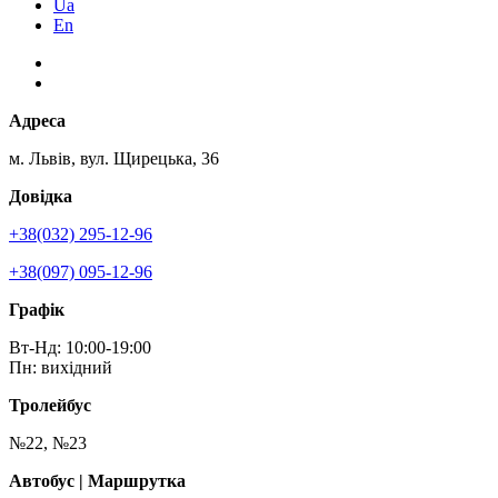
Ua
En
Адреса
м. Львів, вул. Щирецька, 36
Довідка
+38(032) 295-12-96
+38(097) 095-12-96
Графік
Вт-Нд: 10:00-19:00
Пн: вихідний
Тролейбус
№22, №23
Автобус | Маршрутка