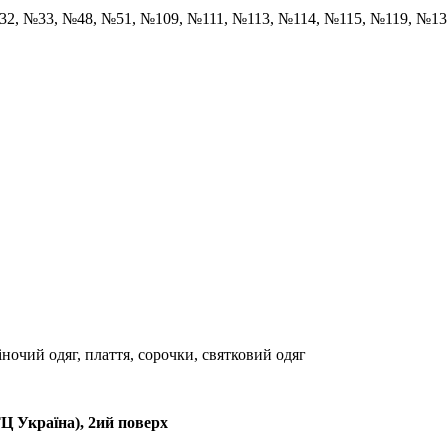
32, №33, №48, №51, №109, №111, №113, №114, №115, №119, №1
жіночий одяг, плаття, сорочки, святковий одяг
ТЦ Україна), 2ий поверх