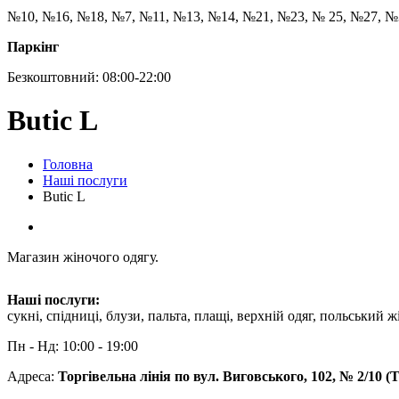
№10, №16, №18, №7, №11, №13, №14, №21, №23, № 25, №27, №
Паркінг
Безкоштовний: 08:00-22:00
Butic L
Головна
Наші послуги
Butic L
Магазин жіночого одягу.
Наші послуги:
сукні, спідниці, блузи, пальта, плащі, верхній одяг, польський 
Пн - Нд: 10:00 - 19:00
Адреса:
Торгівельна лінія по вул. Виговського, 102, № 2/10 (