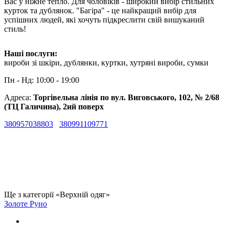
Вас у ніжне тепло. Для чоловіків - широкий вибір стильних
курток та дублянок. "Багіра" - це найкращий вибір для
успішних людей, які хочуть підкреслити свій вишуканий
стиль!
Наші послуги:
вироби зі шкіри, дублянки, куртки, хутряні вироби, сумки
Пн - Нд: 10:00 - 19:00
Адреса:
Торгівельна лінія по вул. Виговського, 102, № 2/68
(ТЦ Галичина), 2ий поверх
380957038803
380991109771
Ще з категорії «Верхній одяг»
Золоте Руно