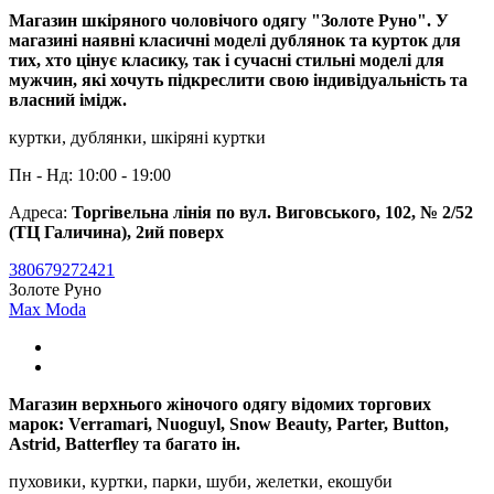
Магазин шкіряного чоловічого одягу "Золоте Руно". У
магазині наявні класичні моделі дублянок та курток для
тих, хто цінує класику, так і сучасні стильні моделі для
мужчин, які хочуть підкреслити свою індивідуальність та
власний імідж.
куртки, дублянки, шкіряні куртки
Пн - Нд: 10:00 - 19:00
Адреса:
Торгівельна лінія по вул. Виговського, 102, № 2/52
(ТЦ Галичина), 2ий поверх
380679272421
Золоте Руно
Max Moda
Магазин верхнього жіночого одягу відомих торгових
марок: Verramari, Nuoguyl, Snow Beauty, Parter, Button,
Astrid, Batterfley та багато ін.
пуховики, куртки, парки, шуби, желетки, екошуби