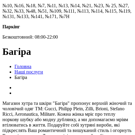
№10, №16, №18, №7, №11, №13, №14, №21, №23, № 25, №27,
№32, №33, №48, №51, №109, №111, №113, №114, №115, №119,
№131, №133, №141, №171, №7Н
Паркінг
Безкоштовний: 08:00-22:00
Багіра
Головна
Наші послуги
Багіра
Магазин хутра та шкіри "Багіра" пропонує верхній жіночий та
чоловічий одяг ТМ: Gucci, Philipp Plein, Zilli, Brioni, Stefano
Ricci, Aeronautica, Militare. Кожна жінка мріє про теплу
норкову шубку або модну дублянку, а ми допомагаємо мріям
втілюватись в життя. Подаруйте собі хутряні вироби, які
підкреслять Ваш романтичний та вишуканий стиль і огорнуть