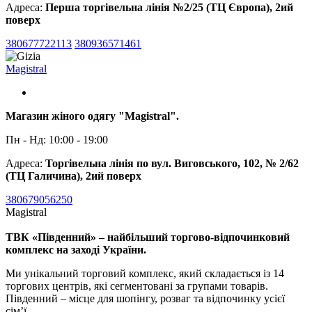
Адреса:
Перша торгівельна лінія №2/25 (ТЦ Європа), 2ий
поверх
380677722113
380936571461
Magistral
Магазин жіного одягу "Magistral".
Пн - Нд: 10:00 - 19:00
Адреса:
Торгівельна лінія по вул. Виговського, 102, № 2/62
(ТЦ Галичина), 2ий поверх
380679056250
Magistral
ТВК «Південний» – найбільший торгово-відпочинковий
комплекс на заході України.
Ми унікальний торговий комплекс, який складається із 14
торгових центрів, які сегментовані за групами товарів.
Південний – місце для шопінгу, розваг та відпочинку усієї
сім’ї.