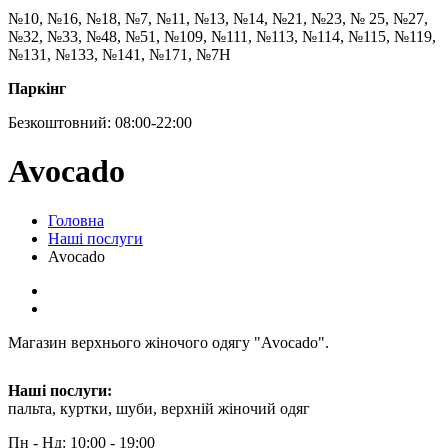
№10, №16, №18, №7, №11, №13, №14, №21, №23, № 25, №27,
№32, №33, №48, №51, №109, №111, №113, №114, №115, №119,
№131, №133, №141, №171, №7Н
Паркінг
Безкоштовний: 08:00-22:00
Avocado
Головна
Наші послуги
Avocado
Магазин верхнього жіночого одягу "Avocado".
Наші послуги:
пальта, куртки, шуби, верхній жіночий одяг
Пн - Нд: 10:00 - 19:00