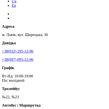
Ua
En
Адреса
м. Львів, вул. Щирецька, 36
Довідка
+38(032) 295-12-96
+38(097) 095-12-96
Графік
Вт-Нд: 10:00-19:00
Пн: вихідний
Тролейбус
№22, №23
Автобус | Маршрутка