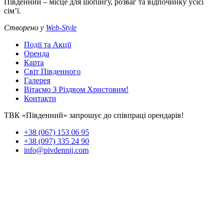
Південний – місце для шопінгу, розваг та відпочинку усієї
сім’ї.
Створено у
Web-Style
Події та Акції
Оренда
Карта
Світ Південного
Галерея
Вітаємо З Різдвом Христовим!
Контакти
ТВК «Південний» запрошує до співпраці орендарів!
+38 (067) 153 06 95
+38 (097) 335 24 90
info@pivdennij.com