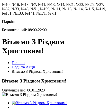
№10, №16, №18, №7, №11, №13, №14, №21, №23, № 25, №27,
№32, №33, №48, №51, №109, №111, №113, №114, №115, №119,
№131, №133, №141, №171, №7Н
Паркінг
Безкоштовний: 08:00-22:00
Вітаємо З Різдвом
Христовим!
Головна
Події та Акції
Вітаємо З Різдвом Христовим!
Вітаємо З Різдвом Христовим!
Опубліковано: 06.01.2023