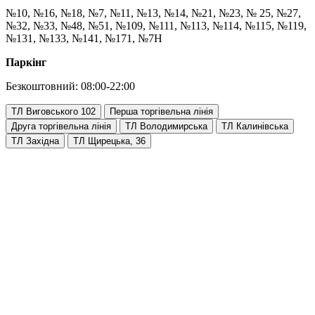
№10, №16, №18, №7, №11, №13, №14, №21, №23, № 25, №27,
№32, №33, №48, №51, №109, №111, №113, №114, №115, №119,
№131, №133, №141, №171, №7Н
Паркінг
Безкоштовний: 08:00-22:00
ТЛ Виговського 102
Перша торгівельна лінія
Друга торгівельна лінія
ТЛ Володимирська
ТЛ Калинівська
ТЛ Західна
ТЛ Щирецька, 36