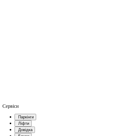
Сервіси
Паркінги
Ліфти
Довідка