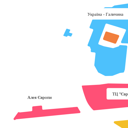
Україна - Галичина
ТЦ "Євр
Алея Європи