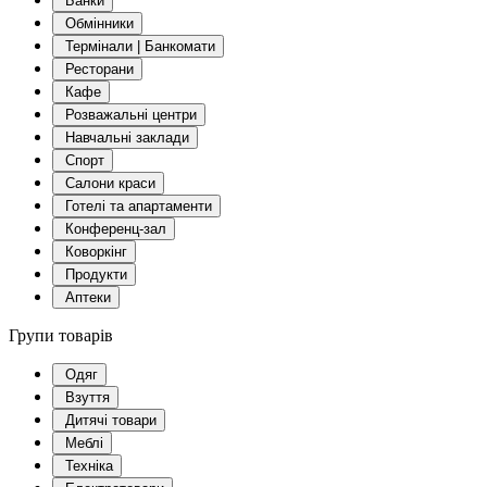
Банки
Обмінники
Термінали | Банкомати
Ресторани
Кафе
Розважальні центри
Навчальні заклади
Спорт
Салони краси
Готелі та апартаменти
Конференц-зал
Коворкінг
Продукти
Аптеки
Групи товарів
Одяг
Взуття
Дитячі товари
Меблі
Техніка