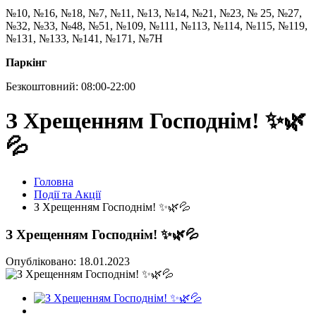
№10, №16, №18, №7, №11, №13, №14, №21, №23, № 25, №27,
№32, №33, №48, №51, №109, №111, №113, №114, №115, №119,
№131, №133, №141, №171, №7Н
Паркінг
Безкоштовний: 08:00-22:00
З Хрещенням Господнім! ✨🌿
💦
Головна
Події та Акції
З Хрещенням Господнім! ✨🌿💦
З Хрещенням Господнім! ✨🌿💦
Опубліковано: 18.01.2023